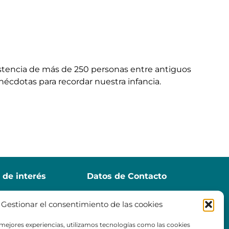
istencia de más de 250 personas entre antiguos
écdotas para recordar nuestra infancia.
 de interés
Datos de Contacto
aMadrid
Colegio María
Gestionar el consentimiento de las cookies
 Radio
Inmaculada HHCC
a Online
comunicacion@minmaculada.org
 mejores experiencias, utilizamos tecnologías como las cookies