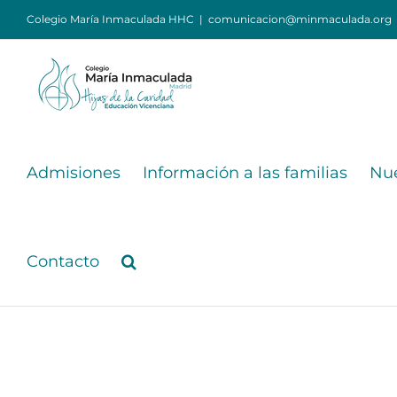
Saltar
Colegio María Inmaculada HHC
|
comunicacion@minmaculada.org
al
contenido
Admisiones
Información a las familias
Nue
Contacto