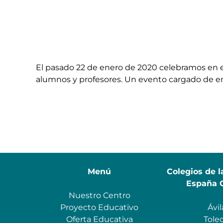
El pasado 22 de enero de 2020 celebramos en e
alumnos y profesores. Un evento cargado de emo
Menú
Colegios de l
España 
Nuestro Centro
Proyecto Educativo
Ávil
Oferta Educativa
Tole