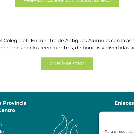
PÁGINA DE FACEBOOK DE ANTIGUOS ALUMNOS
l Colegio el I Encuentro de Antiguos Alumnos con la as
ciones por los reencuentros, de bonitas y divertidas an
GALERÍA DE FOTOS
a Provincia
Enlaces
Centro
Educ
a
MI
do
Tiend
Para ofrecer las